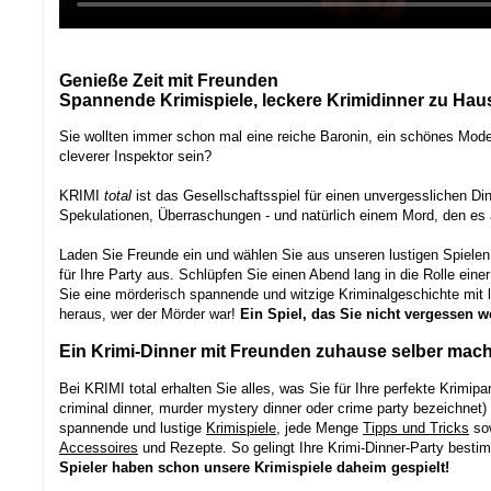
Genieße Zeit mit Freunden
Spannende Krimispiele, leckere Krimidinner zu Hau
Sie wollten immer schon mal eine reiche Baronin, ein schönes Model
cleverer Inspektor sein?
KRIMI
total
ist das Gesellschaftsspiel für einen unvergesslichen Din
Spekulationen, Überraschungen - und natürlich einem Mord, den es a
Laden Sie Freunde ein und wählen Sie aus unseren lustigen Spielen
für Ihre Party aus. Schlüpfen Sie einen Abend lang in die Rolle einer
Sie eine mörderisch spannende und witzige Kriminalgeschichte mit 
heraus, wer der Mörder war!
Ein Spiel, das Sie nicht vergessen w
Ein Krimi-Dinner mit Freunden zuhause selber mache
Bei KRIMI total erhalten Sie alles, was Sie für Ihre perfekte Krimipa
criminal dinner, murder mystery dinner oder crime party bezeichnet)
spannende und lustige
Krimispiele
, jede Menge
Tipps und Tricks
sow
Accessoires
und Rezepte. So gelingt Ihre Krimi-Dinner-Party besti
Spieler haben schon unsere Krimispiele daheim gespielt!