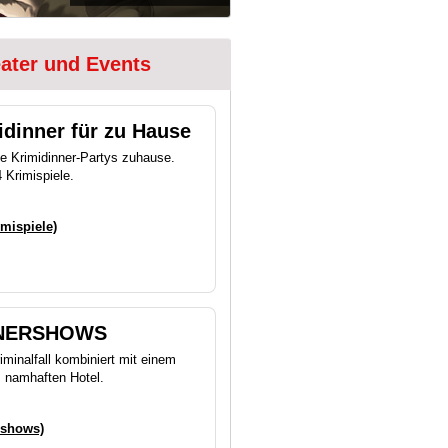
eater und Events
dinner für zu Hause
ge Krimidinner-Partys zuhause.
 Krimispiele.
imispiele)
NNERSHOWS
minalfall kombiniert mit einem
m namhaften Hotel.
rshows)