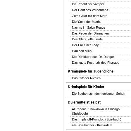
Die Pracht der Vampire
Der Hanf des Verderbens
Zum Geier mit dem Mord
Die Yacht der Macht
Nachts im Salon Rouge
Das Feuer der Diamanten
Des Alters fette Beute
Der Fall einer Lady
Hau den Michl
Die Rückkehr des Dr. Danger
Das letzte Festmahl des Pharaos
Krimispiele für Jugendliche
Das Gift der Rivalen
Krimispiele für Kinder
Die Suche nach dem goldenen Schuh
Du ermittelst selbst
Al Capone: Showdown in Chicago
(Spielbuch)
Das Impfstoff-Komplott (Spielbuch)
alle Spielbücher - Krimirätsel